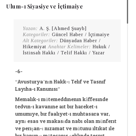
Ulum-ı Siyasiye ve İçtimaiye
Yazan:
A. Ş. [Ahmed Şuayb]
Kategoriler:
Güncel Haber
/
İçtimaiye
Alt Kategoriler:
Dünyadan Haber
/
Hikemiyat
Anahtar Kelimeler:
Hukuk
/
İstinsah Hakkı
/
Telif Hakkı
/
Yazar
-6-
“Avusturya’nın Hakk-ı Telif ve Tasnif
Layiha-i Kanunisi”
Memalik-i mütemeddinenin kâffesinde
tedvin-i kavanine ait bir hareket-i
umumiye, bir faaliyet-i muhtasara var;
aynı esas ve makasıda nabi olan münferit
ve perişan-ı nizamat ve mütunu iltikat ile
bir kanun-ı mütecanis şeklinde tespit