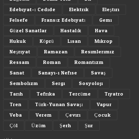
Edebiyat-ı Cedide
Elektrik
Eleştiri
Felsefe
Fransız Edebiyatı
Gemi
Güzel Sanatlar
Hastalık
Hava
Hukuk
Köprü
Lisan
Mikrop
Neşriyat
Ramazan
Resimlerimiz
Ressam
Roman
Romantizm
Sanat
Sanayi-i Nefise
Savaş
Sembolizm
Sergi
Sosyoloji
Tarih
Tefrika
Tercüme
Tiyatro
Tren
Türk-Yunan Savaşı
Vapur
Veba
Verem
Çeviri
Çocuk
Çöl
Üzüm
Şerh
Şiir