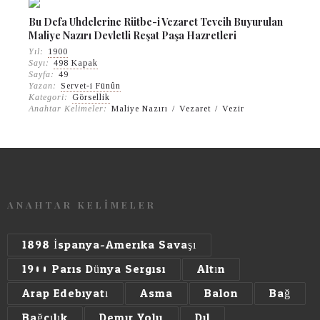
Bu Defa Uhdelerine Rütbe-i Vezaret Tevcih Buyurulan
Maliye Nazırı Devletli Reşat Paşa Hazretleri
Yıl:
1900
Sayı:
498 Kapak
Sayfa:
49
Yazan:
Servet-i Fünûn
Kategori:
Görsellik
Anahtar Kelimeler:
Maliye Nazırı
/
Vezaret
/
Vezir
ANAHTAR KELİMELER
1898 İspanya-Amerika Savaşı
1900 Paris Dünya Sergisi
Altın
Arap Edebiyatı
Asma
Balon
Bağ
Bağcılık
Demir Yolu
Dil