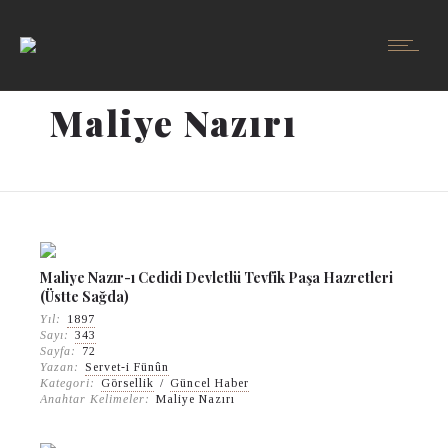
Maliye Nazırı
Maliye Nazır-ı Cedidi Devletlü Tevfik Paşa Hazretleri
(Üstte Sağda)
Yıl:
1897
Sayı:
343
Sayfa:
72
Yazan:
Servet-i Fünûn
Kategori:
Görsellik
/
Güncel Haber
Anahtar Kelimeler:
Maliye Nazırı