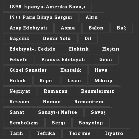
1898 İspanya-Amerika Savaşı
1900 Paris Dünya Sergisi
Altın
Arap Edebiyatı
Asma
Balon
Bağ
Bağcılık
Demir Yolu
Dil
Edebiyat-ı Cedide
Elektrik
Eleştiri
Felsefe
Fransız Edebiyatı
Gemi
Güzel Sanatlar
Hastalık
Hava
Hukuk
Köprü
Lisan
Mikrop
Neşriyat
Ramazan
Resimlerimiz
Ressam
Roman
Romantizm
Sanat
Sanayi-i Nefise
Savaş
Sembolizm
Sergi
Sosyoloji
Tarih
Tefrika
Tercüme
Tiyatro