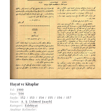
Hayat ve Kitaplar
Yıl:
1900
Sayı:
504
Sayfa:
152
/
153
/
154
/
155
/
156
/
157
Yazan:
A. Ş. [Ahmed Şuayb]
Kategori:
Edebiyat
Anahtar Kelimeler: