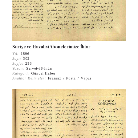
Suriye ve Havalisi Abonelerimize İhtar
Yıl:
1896
Sayı:
302
Sayfa:
256
Yazan:
Servet-i Fünûn
Kategori:
Güncel Haber
Anahtar Kelimeler:
Fransız
/
Posta
/
Vapur