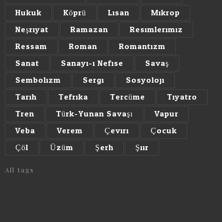
Hukuk
Köprü
Lisan
Mikrop
Neşriyat
Ramazan
Resimlerimiz
Ressam
Roman
Romantizm
Sanat
Sanayi-i Nefise
Savaş
Sembolizm
Sergi
Sosyoloji
Tarih
Tefrika
Tercüme
Tiyatro
Tren
Türk-Yunan Savaşı
Vapur
Veba
Verem
Çeviri
Çocuk
Çöl
Üzüm
Şerh
Şiir
All tags