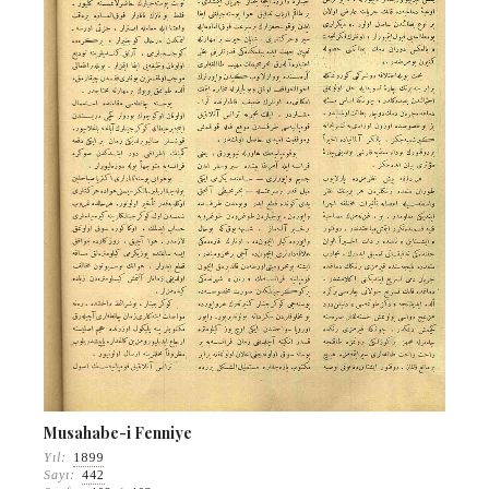
Musahabe-i Fenniye
Yıl:
1899
Sayı:
442