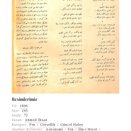
Resimlerimiz
Yıl:
1896
Sayı:
265
Sayfa:
72
Yazan:
Ahmed İhsan
Kategori:
Fen
/
Görsellik
/
Güncel Haber
Anahtar Kelimeler:
Astronomi
/
Fen
/
İlm-i Heyet
/