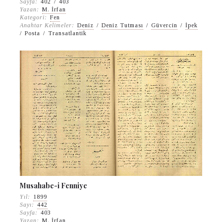
Sayfa:
402
/
403
Yazan:
M. İrfan
Kategori:
Fen
Anahtar Kelimeler:
Deniz
/
Deniz Tutması
/
Güvercin
/
İpek
/
Posta
/
Transatlantik
Musahabe-i Fenniye
Yıl:
1899
Sayı:
442
Sayfa:
403
Yazan:
M. İrfan