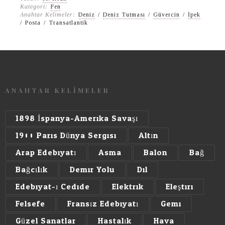
Kategori:
Fen
Anahtar Kelimeler:
Deniz
/
Deniz Tutması
/
Güvercin
/
İpek
/
Posta
/
Transatlantik
ANAHTAR KELİMELER
1898 İspanya-Amerika Savaşı
1900 Paris Dünya Sergisi
Altın
Arap Edebiyatı
Asma
Balon
Bağ
Bağcılık
Demir Yolu
Dil
Edebiyat-ı Cedide
Elektrik
Eleştiri
Felsefe
Fransız Edebiyatı
Gemi
Güzel Sanatlar
Hastalık
Hava