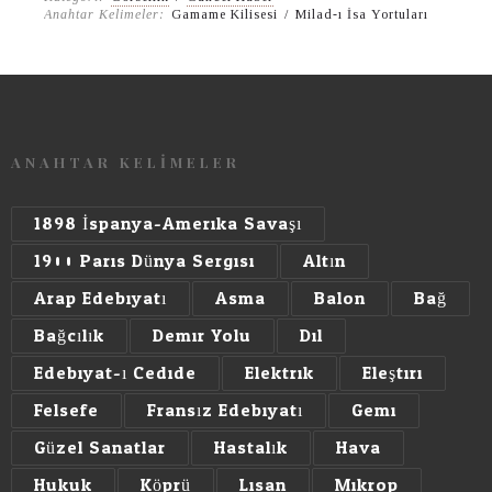
Anahtar Kelimeler:
Gamame Kilisesi
/
Milad-ı İsa Yortuları
ANAHTAR KELİMELER
1898 İspanya-Amerika Savaşı
1900 Paris Dünya Sergisi
Altın
Arap Edebiyatı
Asma
Balon
Bağ
Bağcılık
Demir Yolu
Dil
Edebiyat-ı Cedide
Elektrik
Eleştiri
Felsefe
Fransız Edebiyatı
Gemi
Güzel Sanatlar
Hastalık
Hava
Hukuk
Köprü
Lisan
Mikrop