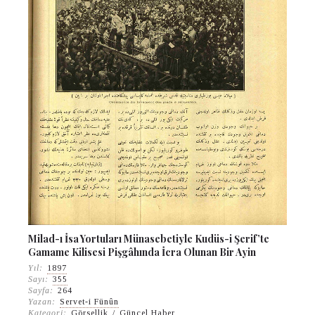
Milad-ı İsa Yortuları Münasebetiyle Kudüs-i Şerif’te
Gamame Kilisesi Pişgâhında İcra Olunan Bir Ayin
Yıl:
1897
Sayı:
355
Sayfa:
264
Yazan:
Servet-i Fünûn
Kategori:
Görsellik
/
Güncel Haber