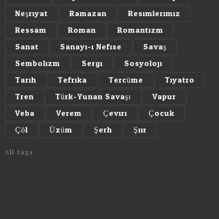
Neşriyat
Ramazan
Resimlerimiz
Ressam
Roman
Romantizm
Sanat
Sanayi-i Nefise
Savaş
Sembolizm
Sergi
Sosyoloji
Tarih
Tefrika
Tercüme
Tiyatro
Tren
Türk-Yunan Savaşı
Vapur
Veba
Verem
Çeviri
Çocuk
Çöl
Üzüm
Şerh
Şiir
All tags