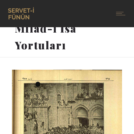
Milad-ı İsa
Yortuları