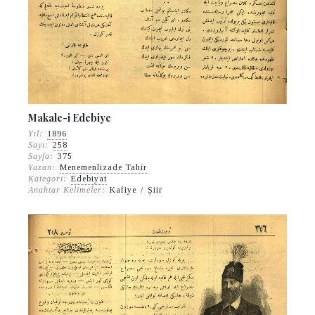
Makale-i Edebiye
Yıl:
1896
Sayı:
258
Sayfa:
375
Yazan:
Menemenlizade Tahir
Kategori:
Edebiyat
Anahtar Kelimeler:
Kafiye
/
Şiir