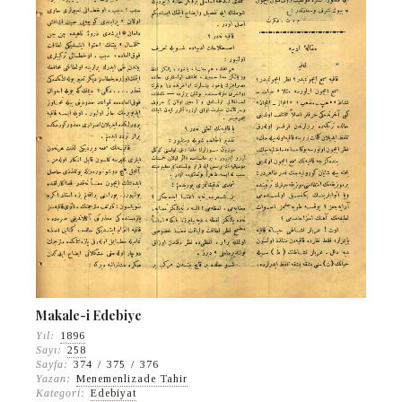
Makale-i Edebiye
Yıl:
1896
Sayı:
258
Sayfa:
374
/
375
/
376
Yazan:
Menemenlizade Tahir
Kategori:
Edebiyat