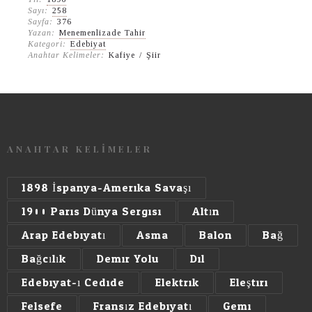
Sayı:
258
Sayfa:
376
Yazan:
Menemenlizade Tahir
Kategori:
Edebiyat
Anahtar Kelimeler:
Kafiye
/
Şiir
ANAHTAR KELİMELER
1898 İspanya-Amerika Savaşı
1900 Paris Dünya Sergisi
Altın
Arap Edebiyatı
Asma
Balon
Bağ
Bağcılık
Demir Yolu
Dil
Edebiyat-ı Cedide
Elektrik
Eleştiri
Felsefe
Fransız Edebiyatı
Gemi