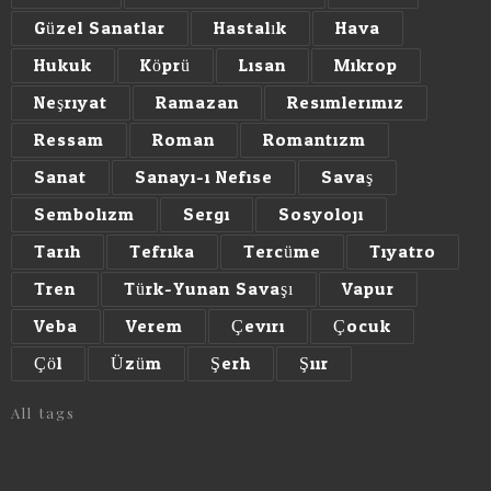
Güzel Sanatlar
Hastalık
Hava
Hukuk
Köprü
Lisan
Mikrop
Neşriyat
Ramazan
Resimlerimiz
Ressam
Roman
Romantizm
Sanat
Sanayi-i Nefise
Savaş
Sembolizm
Sergi
Sosyoloji
Tarih
Tefrika
Tercüme
Tiyatro
Tren
Türk-Yunan Savaşı
Vapur
Veba
Verem
Çeviri
Çocuk
Çöl
Üzüm
Şerh
Şiir
All tags